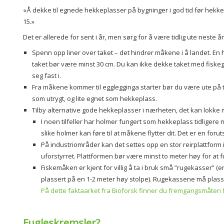
«Å dekke til egnede hekkeplasser på bygninger i god tid før hekke
15.»
Det er allerede for sent i år, men sørg for å være tidlig ute neste år
Spenn opp liner over taket – det hindrer måkene i å landet. En 
taket bør være minst 30 cm. Du kan ikke dekke taket med fiskeg
seg fast i.
Fra måkene kommer til egglegginga starter bør du være ute på t
som utrygt, og lite egnet som hekkeplass.
Tilby alternative gode hekkeplasser i nærheten, det kan lokke
I noen tilfeller har holmer fungert som hekkeplass tidligere m
slike holmer kan føre til at måkene flytter dit. Det er en for
På industriområder kan det settes opp en stor reirplattform
uforstyrret. Plattformen bør være minst to meter høy for at f
Fiskemåken er kjent for villig å ta i bruk små ”rugekasser” 
plassert på en 1-2 meter høy stolpe). Rugekassene må plasse
På dette faktaarket fra Bioforsk finner du fremgangsmåten f
Fugleskremsler?