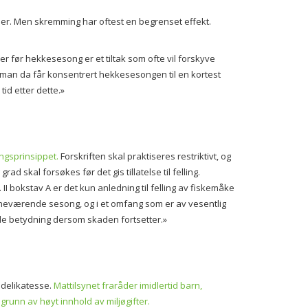
ler. Men skremming har oftest en begrenset effekt.
r før hekkesesong er et tiltak som ofte vil forskyve
t man da får konsentrert hekkesesongen til en kortest
tid etter dette.»
ingsprinsippet.
Forskriften skal praktiseres restriktivt, og
rad skal forsøkes før det gis tillatelse til felling.
. II bokstav A er det kun anledning til felling av fiskemåke
nneværende sesong, og i et omfang som er av vesentlig
nde betydning dersom skaden fortsetter.»
 delikatesse.
Mattilsynet fraråder imidlertid barn,
runn av høyt innhold av miljøgifter.