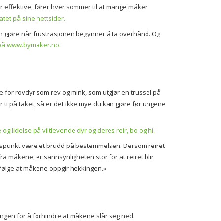
 effektive, fører hver sommer til at mange måker
atet på sine nettsider.
kan gjøre når frustrasjonen begynner å ta overhånd. Og
 på
www.bymaker.no
.
 for rovdyr som rev og mink, som utgjør en trussel på
r ti på taket, så er det ikke mye du kan gjøre før ungene
 lidelse på viltlevende dyr og deres reir, bo og hi.
angspunkt være et brudd på bestemmelsen. Dersom reiret
 fra måkene, er sannsynligheten stor for at reiret blir
 følge at måkene oppgir hekkingen.»
ngen for å forhindre at måkene slår seg ned.