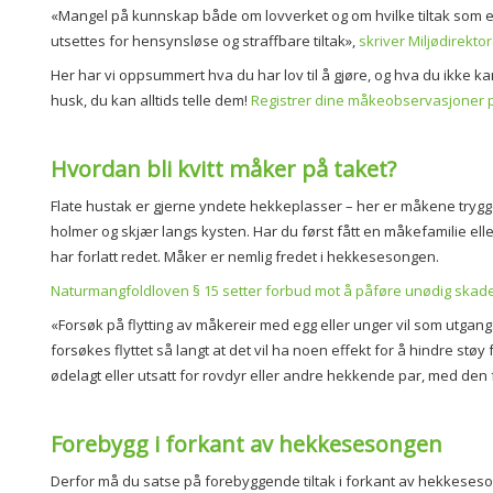
«Mangel på kunnskap både om lovverket og om hvilke tiltak som er
utsettes for hensynsløse og straffbare tiltak»,
skriver Miljødirektor
Her har vi oppsummert hva du har lov til å gjøre, og hva du ikke 
husk, du kan alltids telle dem!
Registrer dine måkeobservasjoner
Hvordan bli kvitt måker på taket?
Flate hustak er gjerne yndete hekkeplasser – her er måkene trygge
holmer og skjær langs kysten. Har du først fått en måkefamilie elle
har forlatt redet. Måker er nemlig fredet i hekkesesongen.
Naturmangfoldloven § 15 setter forbud mot å påføre unødig skade og
«Forsøk på flytting av måkereir med egg eller unger vil som utg
forsøkes flyttet så langt at det vil ha noen effekt for å hindre støy
ødelagt eller utsatt for rovdyr eller andre hekkende par, med den
Forebygg i forkant av hekkesesongen
Derfor må du satse på forebyggende tiltak i forkant av hekkeseso