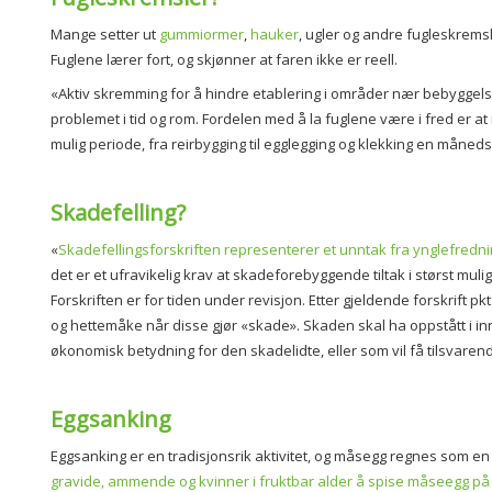
Mange setter ut
gummiormer
,
hauker
, ugler og andre fugleskrems
Fuglene lærer fort, og skjønner at faren ikke er reell.
«Aktiv skremming for å hindre etablering i områder nær bebyggelse
problemet i tid og rom. Fordelen med å la fuglene være i fred er a
mulig periode, fra reirbygging til egglegging og klekking en måneds 
Skadefelling?
«
Skadefellingsforskriften representerer et unntak fra ynglefredn
det er et ufravikelig krav at skadeforebyggende tiltak i størst mulig g
Forskriften er for tiden under revisjon. Etter gjeldende forskrift pkt
og hettemåke når disse gjør «skade». Skaden skal ha oppstått i i
økonomisk betydning for den skadelidte, eller som vil få tilsvare
Eggsanking
Eggsanking er en tradisjonsrik aktivitet, og måsegg regnes som en
gravide, ammende og kvinner i fruktbar alder å spise måseegg på g