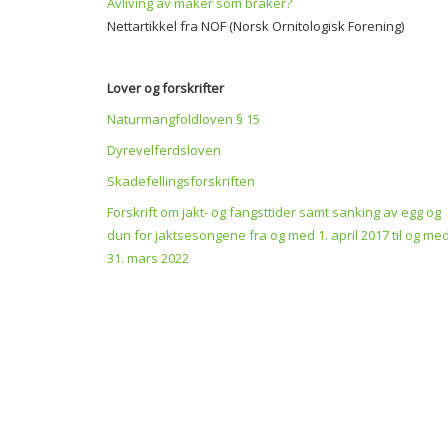
Avliving av måker som bråker?
Nettartikkel fra NOF (Norsk Ornitologisk Forening)
Lover og forskrifter
Naturmangfoldloven § 15
Dyrevelferdsloven
Skadefellingsforskriften
Forskrift om jakt- og fangsttider samt sanking av egg og
dun for jaktsesongene fra og med 1. april 2017 til og me
31. mars 2022