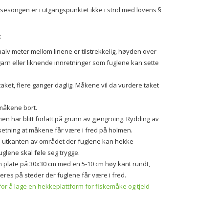
sesongen er i utgangspunktet ikke i strid med lovens §
:
halv meter mellom linene er tilstrekkelig, høyden over
arn eller liknende innretninger som fuglene kan sette
aket, flere ganger daglig. Måkene vil da vurdere taket
 måkene bort.
en har blitt forlatt på grunn av gjengroing. Rydding av
utsetning at måkene får være i fred på holmen.
 i utkanten av området der fuglene kan hekke
uglene skal føle seg trygge.
(en plate på 30x30 cm med en 5-10 cm høy kant rundt,
res på steder der fuglene får være i fred.
or å lage en hekkeplattform for fiskemåke og tjeld