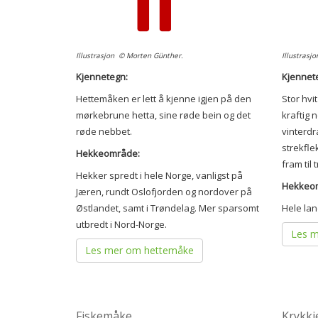
Illustrasjon © Morten Günther.
Illustrasj
Kjennetegn:
Kjennet
Hettemåken er lett å kjenne igjen på den
Stor hvi
mørkebrune hetta, sine røde bein og det
kraftig 
røde nebbet.
vinterdr
strekfle
Hekkeområde:
fram til 
Hekker spredt i hele Norge, vanligst på
Hekkeo
Jæren, rundt Oslofjorden og nordover på
Østlandet, samt i Trøndelag. Mer sparsomt
Hele lan
utbredt i Nord-Norge.
Les m
Les mer om hettemåke
Fiskemåke
Krykkj