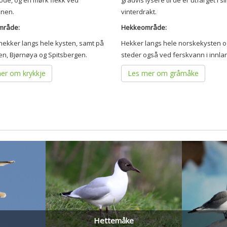
ode, og en mørk flekk ved
gradvis lysere til de er utfarget i si
onen.
vinterdrakt.
mråde:
Hekkeområde:
hekker langs hele kysten, samt på
Hekker langs hele norskekysten 
en, Bjørnøya og Spitsbergen.
steder også ved ferskvann i innla
er om krykkje
Les mer om gråmåke
Hettemåke