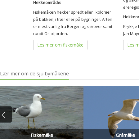
og bakh
Hekkeområde:
øreregi
Fiskemåken hekker spredt eller i kolonier
Hekkeo
på bakken, i trær eller på bygninger. Arten
er mest vanlig fra Bergen og sørover samt
Krykkje 
rundt Oslofjorden.
Jan May
Les mer om fiskemåke
Les m
Lær mer om de sju bymåkene
Fiskemåke
Gråmåke