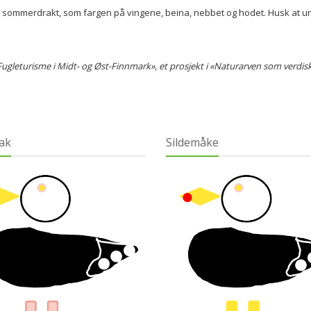
i sommerdrakt, som fargen på vingene, beina, nebbet og hodet. Husk at un
.
«Fugleturisme i Midt- og Øst-Finnmark», et prosjekt i «Naturarven som verdis
ak
Sildemåke