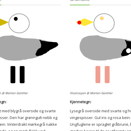
on @ Morten Günther
Illustrasjon @ Morten Günther
egn:
Kjennetegn:
it med blygrå overside og svarte
Lysegrå overside med svarte og hv
sser. Den har grønngult nebb og
vingespisser. Gul iris og rosa bein.
ein. Vinterdrakt mørkegrå nakke
Ungfuglene er spraglet gråbrune, b