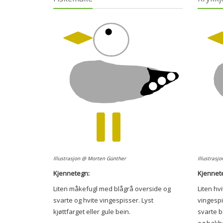
Illustrasjon @ Morten Günther
Illustrasj
Kjennetegn:
Kjennet
Liten måkefugl med blågrå overside og
Liten hv
svarte og hvite vingespisser. Lyst
vingespi
kjøttfarget eller gule bein.
svarte b