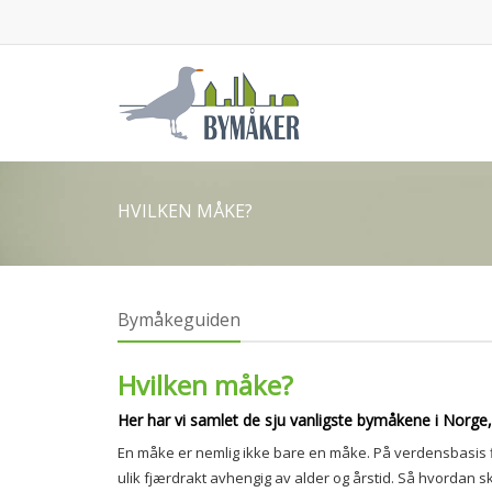
HVILKEN MÅKE?
Bymåkeguiden
Hvilken måke?
Her har vi samlet de sju vanligste bymåkene i Norge,
En måke er nemlig ikke bare en måke. På verdensbasis fi
ulik fjærdrakt avhengig av alder og årstid. Så hvordan s