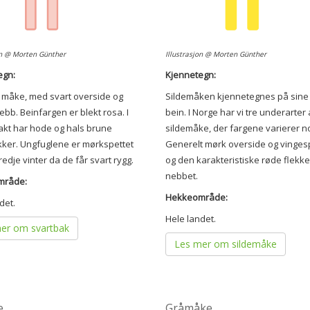
on @ Morten Günther
Illustrasjon @ Morten Günther
egn:
Kjennetegn:
t måke, med svart overside og
Sildemåken kjennetegnes på sine
nebb. Beinfargen er blekt rosa. I
bein. I Norge har vi tre underarter
akt har hode og hals brune
sildemåke, der fargene varierer n
kker. Ungfuglene er mørkspettet
Generelt mørk overside og vingesp
tredje vinter da de får svart rygg.
og den karakteristiske røde flekk
nebbet.
mråde:
Hekkeområde:
det.
Hele landet.
er om svartbak
Les mer om sildemåke
e
Gråmåke