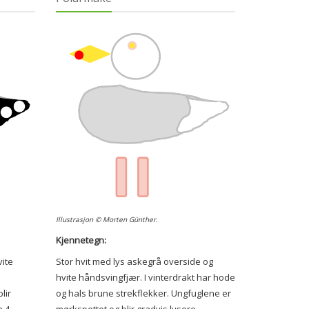
Illustrasjon © Morten Günther.
Kjennetegn:
ite
Stor hvit med lys askegrå overside og
hvite håndsvingfjær. I vinterdrakt har hode
lir
og hals brune strekflekker. Ungfuglene er