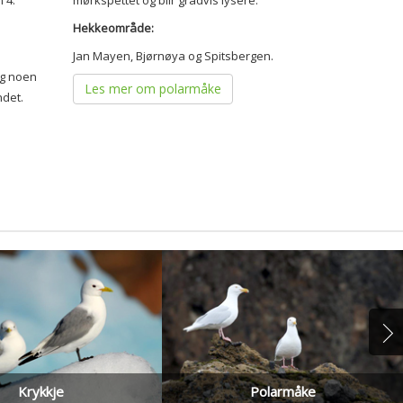
n 4.
mørkspettet og blir gradvis lysere.
Hekkeområde:
Jan Mayen, Bjørnøya og Spitsbergen.
og noen
Les mer om polarmåke
ndet.
Krykkje
Polarmåke