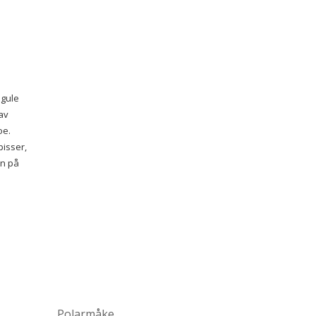
 gule
 av
oe.
isser,
en på
Polarmåke